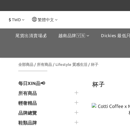
$
TWD
繁體中文
尾貨出清賣場💰
越南品牌🇻🇳
Dickies 最低只
全部商品
/
所有商品
/
Lifestyle 質感生活
/
杯子
每日XIN品📢
杯子
所有商品
輕奢精品
品牌總覽
鞋類品牌