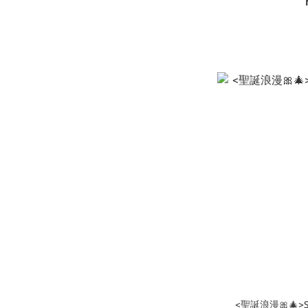
<聖誕浪漫🎀🎄>S