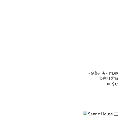
<歐美超夯>HYDROJU
國專利 防漏 
NT$1,