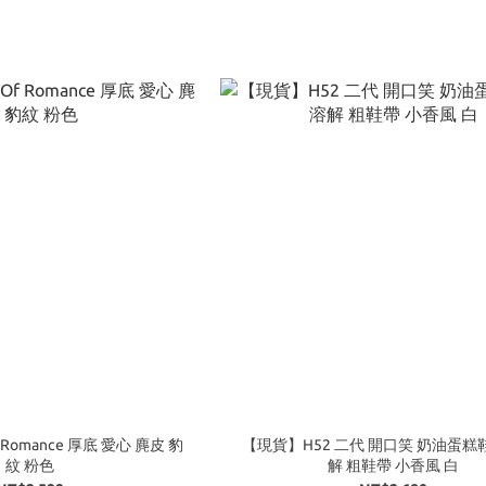
 Romance 厚底 愛心 麂皮 豹
【現貨】H52 二代 開口笑 奶油蛋糕鞋
紋 粉色
解 粗鞋帶 小香風 白