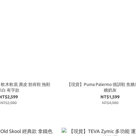
 軟木軟底 麂皮 勃肯鞋 拖鞋
【現貨】Puma Palermo 德訓鞋 焦糖
米白 有字款
糖奶灰
NT$2,599
NT$1,599
NT$2,980
NT$4,980