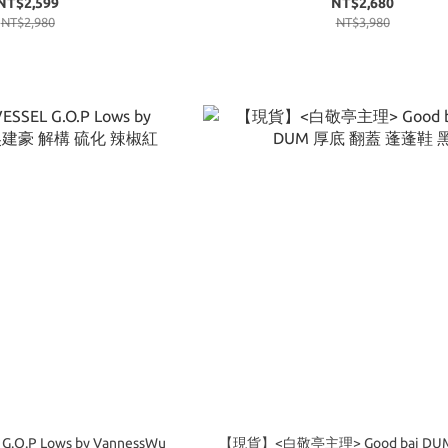
NT$2,599
NT$2,680
NT$2,980
NT$3,980
O.P Lows by VannessWu
【現貨】<白敬亭主理> Good bai DU