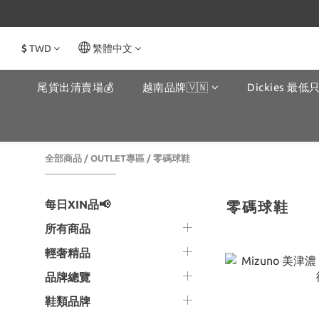
$
TWD
繁體中文
尾貨出清賣場💰
越南品牌🇻🇳
Dickies 最低只
全部商品
/
OUTLET專區
/
零碼球鞋
每日XIN品📢
零碼球鞋
所有商品
輕奢精品
品牌總覽
鞋類品牌