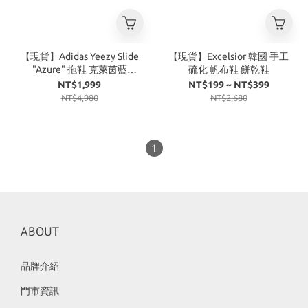
【現貨】Adidas Yeezy Slide
【現貨】Excelsior 韓國 手工
"Azure" 拖鞋 克萊茵藍
硫化 帆布鞋 餅乾鞋
ID4133
NT$1,999
NT$199 ~ NT$399
NT$4,980
NT$2,680
1
ABOUT
品牌介紹
門市資訊