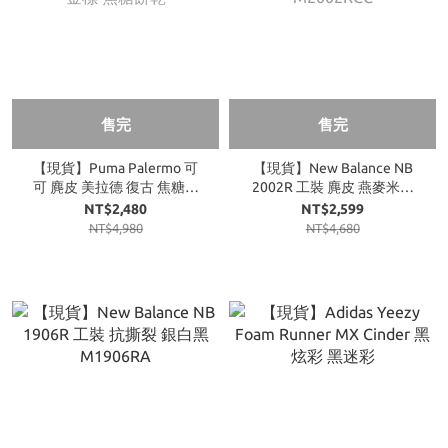
售完
售完
【現貨】Puma Palermo 可
【現貨】New Balance NB
可 麂皮 美拉德 復古 焦糖底
2002R 工裝 麂皮 燕麥米杏
金標 焦糖餅乾
M2002RCC
NT$2,480
NT$2,599
NT$4,980
NT$4,680