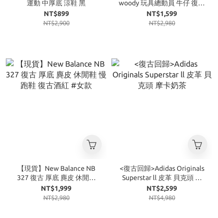
運動 中厚底 涼鞋 黑
woody 玩具總動員 牛仔 復古
焦糖底 牛仔藍
NT$899
NT$1,599
NT$2,900
NT$2,980
【現貨】New Balance NB
<復古回歸>Adidas Originals
327 復古 厚底 麂皮 休閒鞋
Superstar ll 皮革 貝克頭 摩
慢跑鞋 復古酒紅 #女款
卡奶茶
NT$1,999
NT$2,599
NT$2,980
NT$4,980