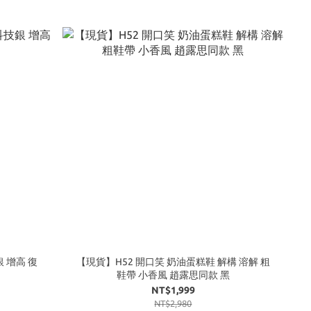
【現貨】H52 開口笑 奶油蛋糕鞋 解構 溶解 粗
鞋帶 小香風 趙露思同款 黑
NT$1,999
NT$2,980