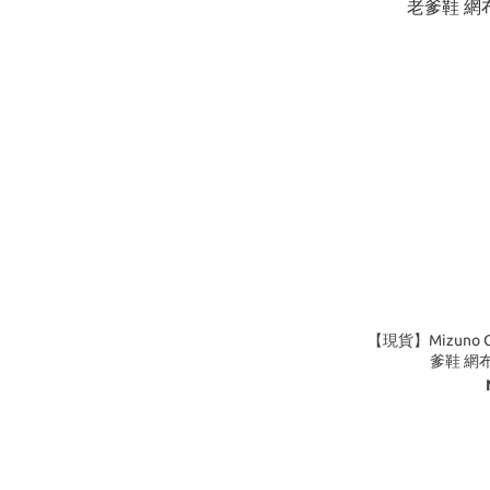
【現貨】Mizuno Cy
爹鞋 網布