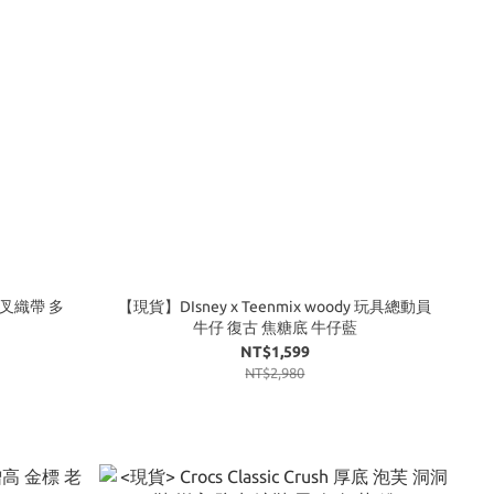
 交叉織帶 多
【現貨】DIsney x Teenmix woody 玩具總動員
牛仔 復古 焦糖底 牛仔藍
NT$1,599
NT$2,980