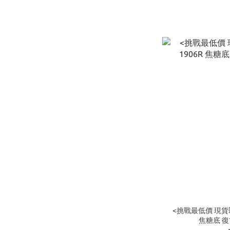
<挑戰最低價 現貨💥>
焦糖底 復