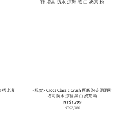
 金標 老爹
<現貨> Crocs Classic Crush 厚底 泡芙 洞洞鞋
增高 防水 涼鞋 黑 白 奶茶 粉
NT$1,799
NT$2,380