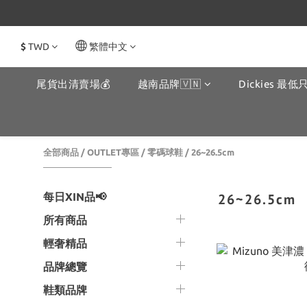
$
TWD
繁體中文
尾貨出清賣場💰
越南品牌🇻🇳
Dickies 最低只
全部商品
/
OUTLET專區
/
零碼球鞋
/
26~26.5cm
每日XIN品📢
26~26.5cm
所有商品
輕奢精品
品牌總覽
鞋類品牌