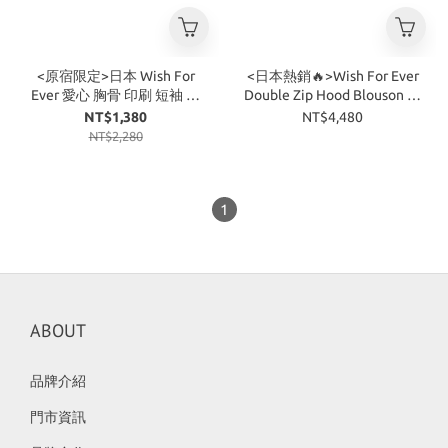
<原宿限定>日本 Wish For
<日本熱銷🔥>Wish For Ever
Ever 愛心 胸骨 印刷 短袖 短
Double Zip Hood Blouson 雙
Tee 四色
拉鍊 毛絨 可拆式 連帽 皮外
NT$1,380
NT$4,480
套 三色
NT$2,280
1
ABOUT
品牌介紹
門市資訊