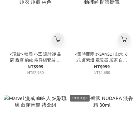
<現貨> 韓國 小眾 設計師 品
<限時開團!!>SANSUI 山水 立
牌 親膚 豹紋 兩件組套裝 睡
式 鹵素燈 電暖器 居家 自動
衣 睡褲 兩色
擺頭 防護斷電
NT$999
NT$999
NT$2,980
NT$1,680
2件更優惠✨