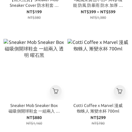
Sneaker Cover 防水鞋套 雨
能 防風 防暴雨 防水 加厚 長
鞋套 矽膠鞋套 黑 白 透明
版 雨衣 三色
NT$199
NT$399 ~ NT$599
NT$380
NT$1,380
Sneaker Mob Sneaker Box
Cotti Coffee x Marvel 漫威
磁吸側開球鞋盒 一組兩入 透
蜘蛛人 漸變水杯 700ml
明 曜石黑
NT$880
NT$299
NT$1,160
NT$780