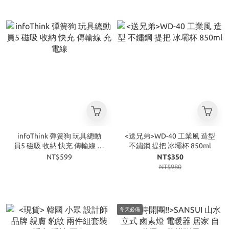
infoThink 彈簧狗 玩具總動
<送兄弟>WD-40 工業風 造型
員5 磁吸 收納 快充 傳輸線 充
不鏽鋼 提把 冰壩杯 850ml
電線
NT$599
NT$350
NT$980
冬天必備