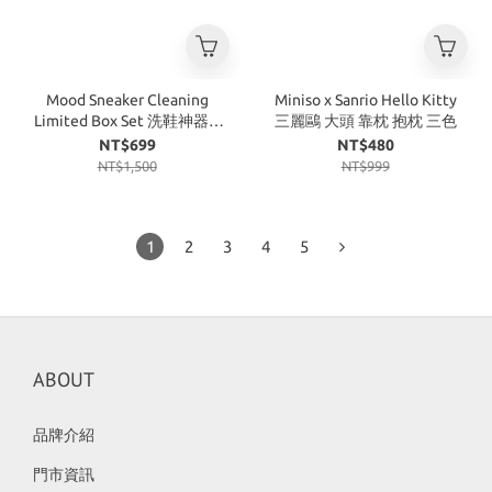
Mood Sneaker Cleaning
Miniso x Sanrio Hello Kitty
Limited Box Set 洗鞋神器 4
三麗鷗 大頭 靠枕 抱枕 三色
件組
NT$699
NT$480
NT$1,500
NT$999
1
2
3
4
5
ABOUT
品牌介紹
門市資訊