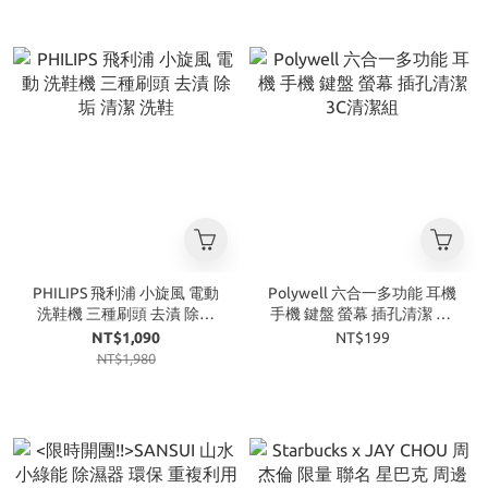
PHILIPS 飛利浦 小旋風 電動
Polywell 六合一多功能 耳機
洗鞋機 三種刷頭 去漬 除垢
手機 鍵盤 螢幕 插孔清潔 3C
清潔 洗鞋
清潔組
NT$1,090
NT$199
NT$1,980