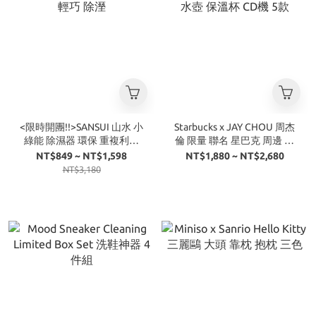
<限時開團!!>SANSUI 山水 小
Starbucks x JAY CHOU 周杰
綠能 除濕器 環保 重複利用
倫 限量 聯名 星巴克 周邊 水
輕巧 除溼
壺 保溫杯 CD機 5款
NT$849 ~ NT$1,598
NT$1,880 ~ NT$2,680
NT$3,180