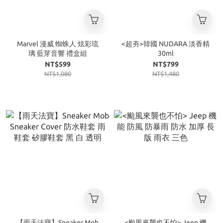
Marvel 漫威 蜘蛛人 炫彩琉
<超夯>韓國 NUDARA 淡香精
璃 藍芽音響 禮盒組
30ml
NT$599
NT$799
NT$1,080
NT$1,480
【雨天法寶】Sneaker Mob
<颱風來襲也不怕> Jeep 機