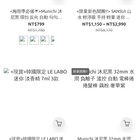
<梅雨季必備☔>Munichi 沐
<限量新色開團!!> SANSUI 山
尼黑 環扣 反向 自動 勾勾傘
水 輕淨吸 手持 輕量 迷你 無
雨傘
線 吸塵器
NT$799
NT$1,150 ~ NT$2,990
NT$1,780
NT$8,170
限量開團!!
<現貨>韓國限定 LE LABO 迷
Munichi 沐尼黑 32mm 水潤