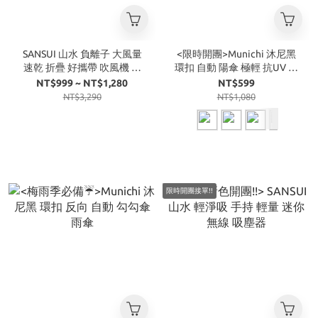
SANSUI 山水 負離子 大風量
<限時開團>Munichi 沐尼黑
速乾 折疊 好攜帶 吹風機 珍
環扣 自動 陽傘 極輕 抗UV 摺
珠白 尊爵灰 赫本黑
疊傘 雨傘
NT$999 ~ NT$1,280
NT$599
NT$3,290
NT$1,080
限時開團接單!!