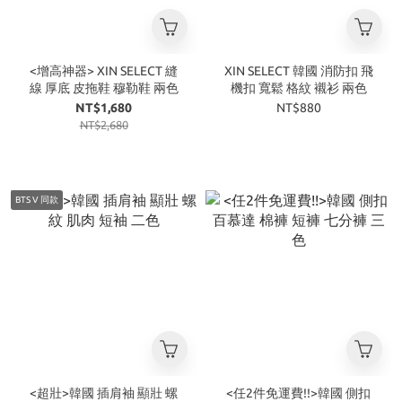
<增高神器> XIN SELECT 縫
XIN SELECT 韓國 消防扣 飛
線 厚底 皮拖鞋 穆勒鞋 兩色
機扣 寬鬆 格紋 襯衫 兩色
NT$1,680
NT$880
NT$2,680
BTS V 同款
<超壯>韓國 插肩袖 顯壯 螺
<任2件免運費!!>韓國 側扣