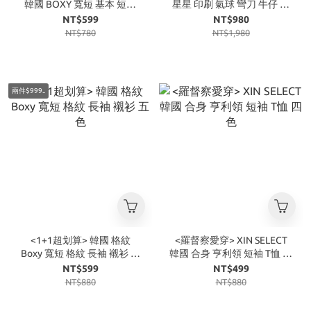
韓國 BOXY 寬短 基本 短袖
星星 印刷 氣球 彎刀 牛仔 長
素TEE 三色
褲
NT$599
NT$980
NT$780
NT$1,980
兩件$999..
<1+1超划算> 韓國 格紋
<羅督察愛穿> XIN SELECT
Boxy 寬短 格紋 長袖 襯衫 五
韓國 合身 亨利領 短袖 T恤 四
色
色
NT$599
NT$499
NT$880
NT$880