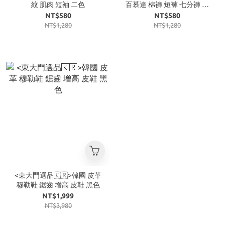
紋 肌肉 短袖 二色
百慕達 棉褲 短褲 七分褲 三
色
NT$580
NT$580
NT$1,280
NT$1,280
<東大門選品🇰🇷>韓國 皮革
穆勒鞋 鋸齒 增高 皮鞋 黑色
NT$1,999
NT$3,980