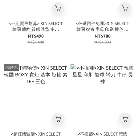
<一組買最划算> XIN SELECT
<任選兩件免運>XIN SELECT
韓國 簡約 質感 造型 串珠
韓國 復古 字母 印刷 撞色 短
304 不銹鋼 手鍊 項鍊
袖 T恤 四色
NT$490
NT$780
NT$1,480
NT$1,080
建議包色
<超狂體驗價> XIN SELECT
<不撞褲>XIN SELECT 韓國