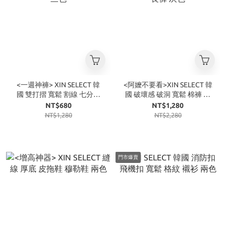
<一週神褲> XIN SELECT 韓
<阿嬤不要看>XIN SELECT 韓
國 雙打摺 寬鬆 割線 七分褲
國 破壞感 破洞 寬鬆 棉褲 長
三色
褲 灰色
NT$680
NT$1,280
NT$1,280
NT$2,280
門市爆賣