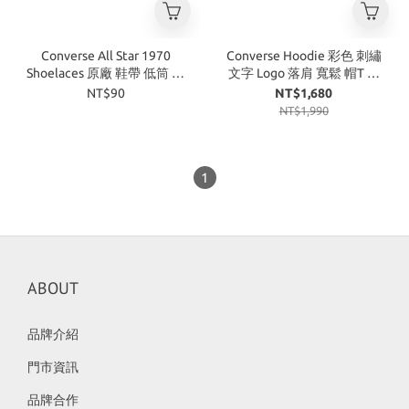
Converse All Star 1970
Converse Hoodie 彩色 刺繡
Shoelaces 原廠 鞋帶 低筒 高
文字 Logo 落肩 寬鬆 帽T 女
筒 米白 黑
款 黑 白
NT$90
NT$1,680
NT$1,990
1
ABOUT
品牌介紹
門市資訊
品牌合作