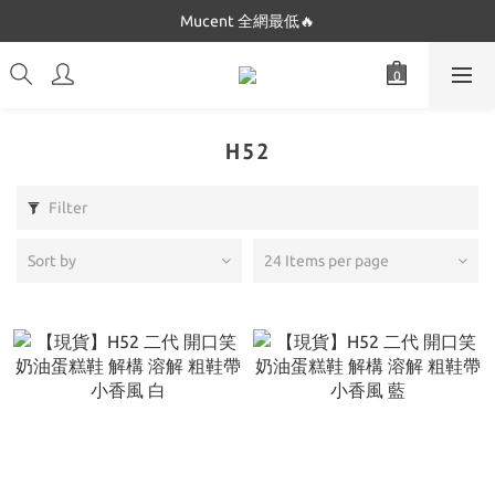
Dickies 最低$280起🔥
Mucent 全網最低🔥
Dickies 最低$280起🔥
H52
Filter
Sort by
24 Items per page