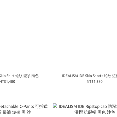
 Skin Shirt 蛇紋 襯衫 兩色
IDEALISM IDE Skin Shorts 蛇紋
NT$1,480
NT$1,380