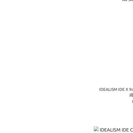
IDEALISM IDE X
繩