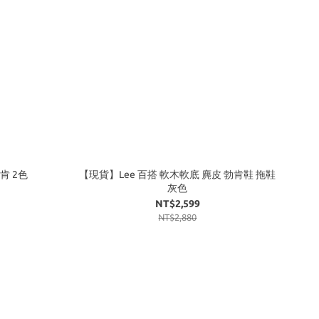
肯 2色
【現貨】Lee 百搭 軟木軟底 麂皮 勃肯鞋 拖鞋
灰色
NT$2,599
NT$2,880