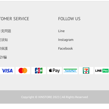
TOMER SERVICE
FOLLOW US
常見問題
Line
貨須知
Instagram
權保護
Facebook
反詐騙
Copyright © XINSTORE 2023 | All Rights Reserved