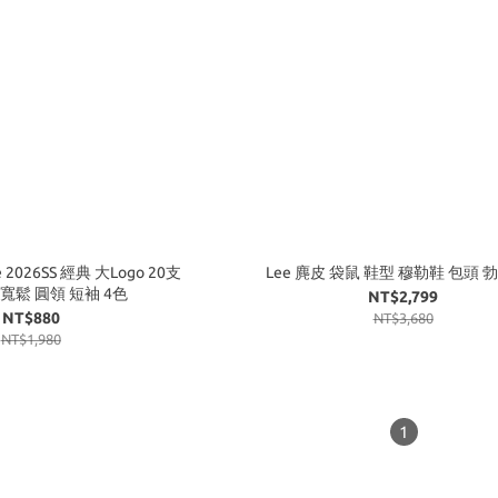
2026SS 經典 大Logo 20支
Lee 麂皮 袋鼠 鞋型 穆勒鞋 包頭 勃
 寬鬆 圓領 短袖 4色
NT$2,799
NT$880
NT$3,680
NT$1,980
1