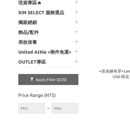
現貨專區🔥
XIN SELECT 服飾選品
獨家經銷
飾品/配件
美妝保養
United Athle <兩件免運>
OUTLET專區
<張凌赫有穿>Lee 
USA 棉花
Apply Filter
(0/20)
Price Range (NT$)
~