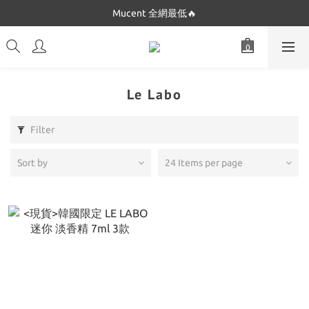
Dickies 最低$280起🔥
Mucent 全網最低🔥
Dickies 最低$280起🔥
Le Labo
Filter
Sort by
24 Items per page