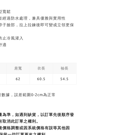
型寬鬆
，並經過防水處理，兼具優雅與實用性
覆脖子臉部，拉上拉鍊後即可變成立領更保
防止冷風灌入
舒適
肩寬
衣長
袖長
62
60.5
54.5
量數據，誤差範圍0-2cm為正常
貨量為準，如遇到缺貨，以訂單先後順序發
有取消此訂單之權利。
單後價格調整或因系統價格有誤等其他因
商店保留一切訂單更改之權利。