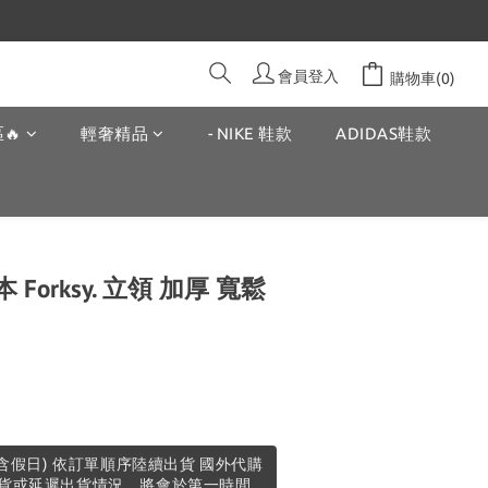
會員登入
購物車(0)
🔥
輕奢精品
- NIKE 鞋款
ADIDAS鞋款
Forksy. 立領 加厚 寬鬆
不含假日) 依訂單順序陸續出貨 國外代購
貨或延遲出貨情況，將會於第一時間