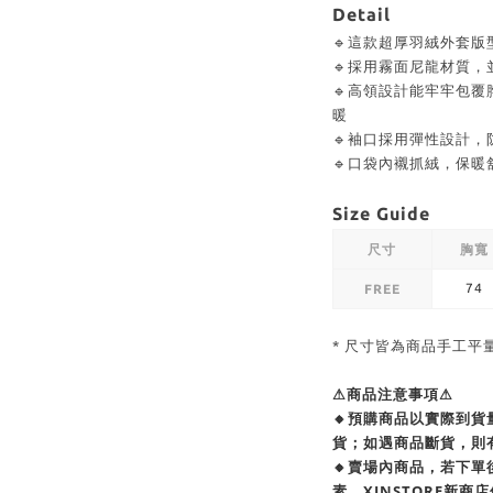
Detail
🔹這款超厚羽絨外套版
🔹採用霧面尼龍材質
🔹高領設計能牢牢包
暖
🔹袖口採用彈性設計，
🔹口袋內襯抓絨，保暖
Size Guide
尺寸
胸寬
74
FREE
* 尺寸皆為商品手工平
⚠商品注意事項⚠
🔸預購商品以實際到
貨；如遇商品斷貨，則
🔸賣場內商品，若下
素，XINSTORE新