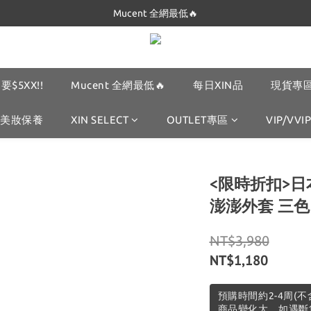
Mucent 全網最低🔥
Dickies 最低只要$5XX!!
Dickies 最低只要$5XX!!
要$5XX!!
Mucent 全網最低🔥
每日XIN品
現貨專區
美妝保養
XIN SELECT
OUTLET專區
VIP/VVIP
<限時折扣>日本 
澎澎外套 三色
NT$3,980
NT$1,180
預購時間約2-4周(
商品變化大，如遇斷