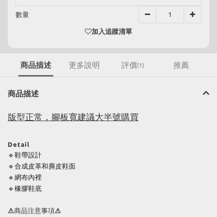
數量
加入追蹤清單
商品描述
更多說明
評價
推薦
(1)
商品描述
版型正常，腳板寬建議大半號購買
Detail
🔹鞋帶設計
🔹
合成皮革和麂皮鞋面
🔹
網布內裡
🔹
橡膠鞋底
⚠商品注意事項⚠