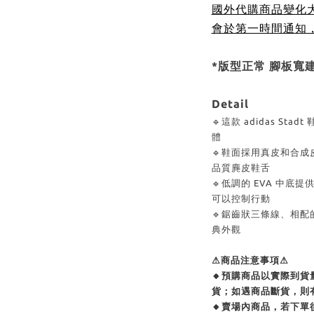
國外代購商品變化
會於第一時間通知
*版型正常 腳板寬
Detail
🔹這款 adidas S
體
🔹鞋面採用真皮和合
品質麂皮鞋舌
🔹低調的 EVA 中
可以控制行動
🔹鋸齒狀三條線、相
典外觀
⚠商品注意事項⚠
🔸預購商品以實際到
貨；如遇商品斷貨，則
🔸賣場內商品，若下