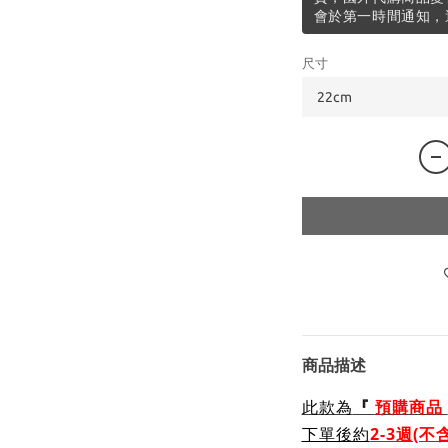
會於第一時間通知，
尺寸
商品描述
此款為
『
預購商品
下單後約
2-3週(不