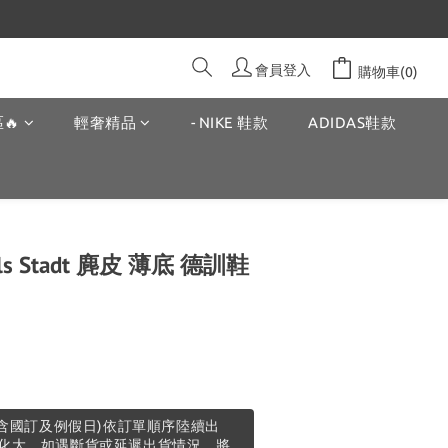
會員登入
購物車(0)
🔥
輕奢精品
- NIKE 鞋款
ADIDAS鞋款
inals Stadt 麂皮 薄底 德訓鞋
不含國訂及例假日)依訂單順序陸續出
化大，如遇斷貨或延遲出貨情況，將