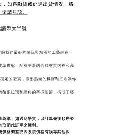
大，如遇斷貨或延遲出貨情況，將
，還請見諒。
建議帶大半號
tadt 鞋將我們最好的傳統與精湛的工藝融為一
成皮革搭配，配有平滑的合成材質內裡和高
底提供穩定的避震，圓形胎面的橡膠鞋底則讓你
配的後跟拉環和經典的字樣細節，構成了經
貨量為準，如遇到缺貨，以訂單先後順序發
有取消此訂單之權利。
單後價格調整或因系統價格有誤等其他因