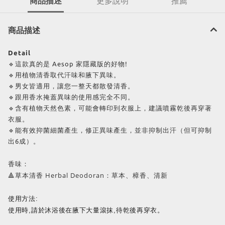
商品描述
更多說明
推薦
商品描述
Detail
🔹這款真的是 Aesop 家隱藏版的好物!
🔹用植物清香取代汗味和腋下異味。
🔹男女皆適用，讓您一整天都散發清香。
🔹跟用香水掩蓋異味的使用感完全不同。
🔹含有植物天然色素，可能會轉印到衣服上，建議噴霧乾後再穿著
衣服。
🔹能有效抑菌細菌產生，修正異味產生，並非抑制出汗（但可抑制
出6成）。
香味：
🔺草本清香 Herbal Deodoran：草本、樟香、清新
使用方法:
使用時,請於沐浴後在腋下大量滾抹,待乾後再穿衣。