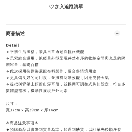
加入追蹤清單
商品描述
Detail
🔹平衡生活風格，兼具日常通勤與輕旅機能
🔹思索綜合運用，以經典外型呈現井然有序的收納空間與充足的隔
層容量，基礎百搭
🔹此次採用抗撕裂尼龍布料製作，適合多情境用途
🔹更具備良好的耐用度，並擁有防潑效能可因應突變天氣
🔹提把與背帶上預留出穿耳段，並採用可調整式胸扣設定，符合多
數體型需求，機動性展現戶外元素
尺寸：
寬37cm x 高39cm x 厚14cm
⚠商品注意事項⚠
🔸預購商品以實際到貨量為準，如遇到缺貨，以訂單先後順序發