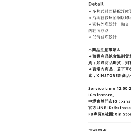
Detail
🔹多片式鞋面搭配浮雕
🔹沿著鞋鞍座的網版印
🔹獨特外底設計，融合 
的鞋面紋路
🔹低筒鞋底設計
⚠商品注意事項⚠
🔸預購商品以實際到
貨；如遇商品斷貨，則
🔸賣場內商品，若下
素，XINSTORE新
Service time 12:00-
IG:xinstore_
中壢實體門市IG：xinsto
官方LINE ID:@xinst
FB專頁&社團:Xin Sto