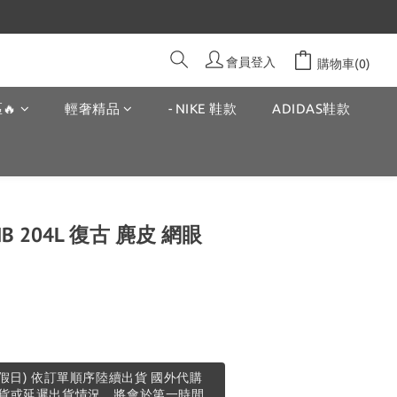
會員登入
購物車(0)
🔥
輕奢精品
- NIKE 鞋款
ADIDAS鞋款
e NB 204L 復古 麂皮 網眼
假日) 依訂單順序陸續出貨 國外代購
貨或延遲出貨情況，將會於第一時間