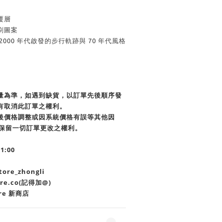
覆層
刷圖案
2000 年代啟發的步行軌跡與 70 年代風格
貨量為準，如遇到缺貨，以訂單先後順序發
有取消此訂單之權利。
單後價格調整或因系統價格有誤等其他因
商店保留一切訂單更改之權利。
21:00
re_zhongli
ore.co(記得加@)
re 新商店