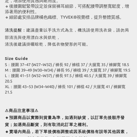
定，增加使用質感與耐用度。
後腰圍鬆緊帶設定並保留褲耳細節，可搭配腰帶調整寬鬆度，增
🔹
添著用的便利性。
細節處安排品牌橘色織標、TYVEK®視覺標，提升整體質感。
🔹
建議盡量以手洗方式為主，機洗請使用洗衣袋，請勿局
清洗提醒：
部清洗與使用漂白水與烘乾，
清洗後建議掛曬晾乾，降低衣物變形的可能。
Size Guide
S：腰圍 37~47 (W27~W32) / 褲長 92 / 褲檔 37 / 大腿寬 35 / 褲腳寬 18.5
M：腰圍 39~49 (W30~W34) / 褲長 95 / 褲檔 39 / 大腿寬 37 / 褲腳寬 19.5
L：腰圍 41~51 (W32~W37) / 褲長 97.5 / 褲檔 40.5 / 大腿寬 39 / 褲腳寬
20.5
XL：腰圍 43~53 (W34~W40) / 褲長 101 / 褲檔 42 / 大腿寬 41 / 褲腳寬
21.5
⚠商品注意事項⚠
🔸預購商品以實際到貨量為準，如遇到缺貨，以訂單先後順序發
貨；如遇商品斷貨，則有取消此訂單之權利。
🔸賣場內商品，若下單後價格調整或因系統價格有誤等其他因素，