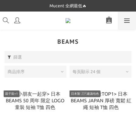
Dickies 最低只要$5XX!!
Mucent 全網最低🔥
Dickies 最低只要$5XX!!
BEAMS
篩選
商品排序
每頁顯示 24 個
親子裝+1
日本製 🇯🇵建議包色