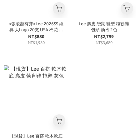
<張凌赫有穿>Lee 2026SS 經
Lee 麂皮 袋鼠 鞋型 穆勒鞋
典 大Logo 20支 USA 棉花 寬
包頭 勃肯 2色
鬆 圓領 短袖 4色
NT$880
NT$2,799
NT$1,980
NT$3,680
【現貨】Lee 百搭 軟木軟底