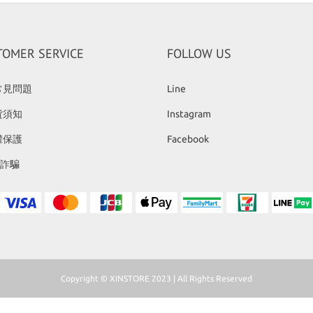
TOMER SERVICE
FOLLOW US
常見問題
Line
貨須知
Instagram
權保護
Facebook
反詐騙
Copyright © XINSTORE 2023 | All Rights Reserved