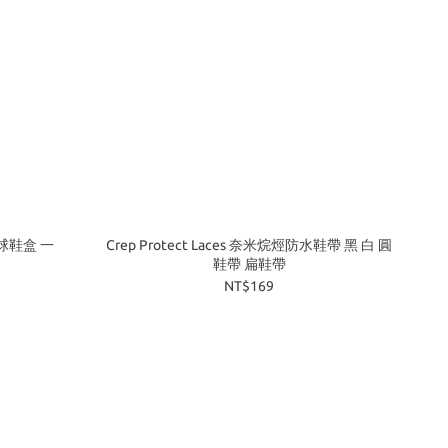
側開球鞋盒 一
Crep Protect Laces 奈米烷烴防水鞋帶 黑 白 圓
鞋帶 扁鞋帶
NT$169