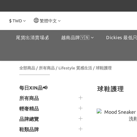
$
TWD
繁體中文
尾貨出清賣場💰
越南品牌🇻🇳
Dickies 最低只
全部商品
/
所有商品
/
Lifestyle 質感生活
/
球鞋護理
每日XIN品📢
球鞋護理
所有商品
輕奢精品
品牌總覽
鞋類品牌