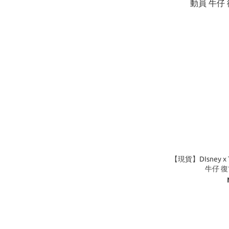
【現貨】DIsney x
牛仔 復