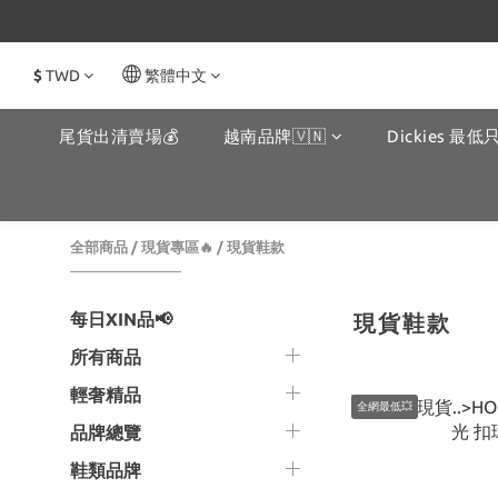
$
TWD
繁體中文
尾貨出清賣場💰
越南品牌🇻🇳
Dickies 最低只
全部商品
/
現貨專區🔥
/
現貨鞋款
每日XIN品📢
現貨鞋款
所有商品
輕奢精品
全網最低💥
品牌總覽
鞋類品牌