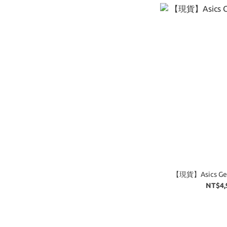
【現貨】Asics Ge
NT$4,