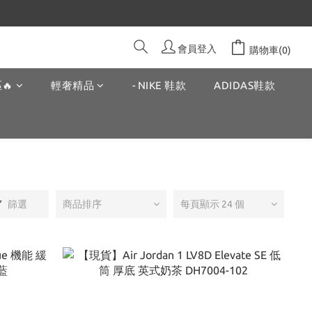
會員登入
購物車(0)
🔥
輕奢精品
- NIKE 鞋款
ADIDAS鞋款
篩選
商品排序
每頁顯示 24 個