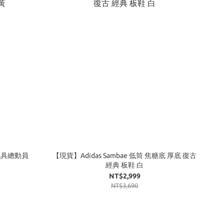
y 玩具總動員
【現貨】Adidas Sambae 低筒 焦糖底 厚底 復古
經典 板鞋 白
NT$2,999
NT$3,690