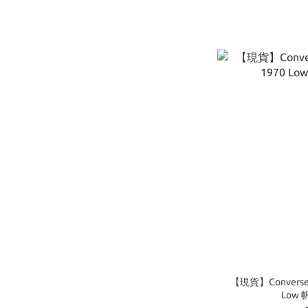
【現貨】Converse Ch
Low