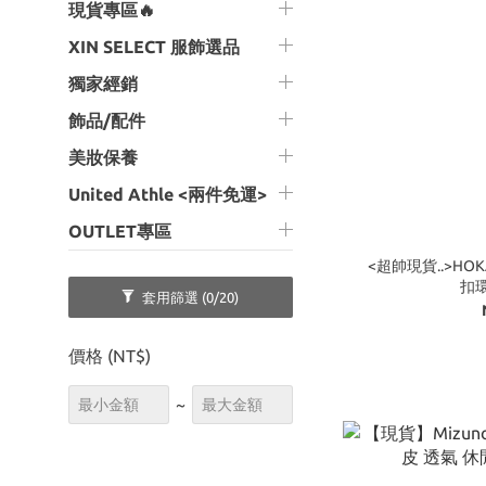
現貨專區🔥
XIN SELECT 服飾選品
獨家經銷
飾品/配件
美妝保養
United Athle <兩件免運>
OUTLET專區
<超帥現貨..>HOKA
扣環
套用篩選
(0/20)
價格 (NT$)
~