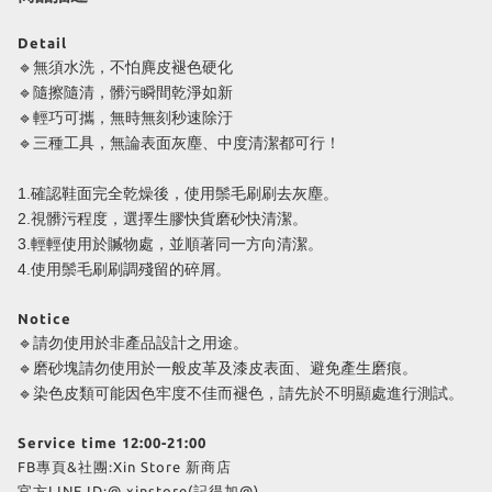
Detail
🔹無須水洗，不怕麂皮褪色硬化
🔹隨擦隨清，髒污瞬間乾淨如新
🔹輕巧可攜，無時無刻秒速除汙
🔹三種工具，無論表面灰塵、中度清潔都可行！​​
1.確認鞋面完全乾燥後，使用鬃毛刷刷去灰塵。
2.視髒污程度，選擇生膠快貨磨砂快清潔。
3.輕輕使用於贓物處，並順著同一方向清潔。
4.使用鬃毛刷刷調殘留的碎屑。
Notice
🔹請勿使用於非產品設計之用途。
🔹磨砂塊請勿使用於一般皮革及漆皮表面、避免產生磨痕。
🔹染色皮類可能因色牢度不佳而褪色，請先於不明顯處進行測試。
Service time 12:00-21:00
FB專頁&社團:Xin Store 新商店
官方LINE ID:@ xinstore(記得加@)