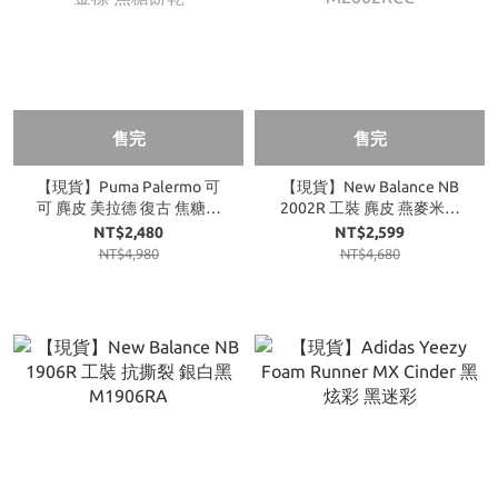
售完
售完
【現貨】Puma Palermo 可
【現貨】New Balance NB
可 麂皮 美拉德 復古 焦糖底
2002R 工裝 麂皮 燕麥米杏
金標 焦糖餅乾
M2002RCC
NT$2,480
NT$2,599
NT$4,980
NT$4,680