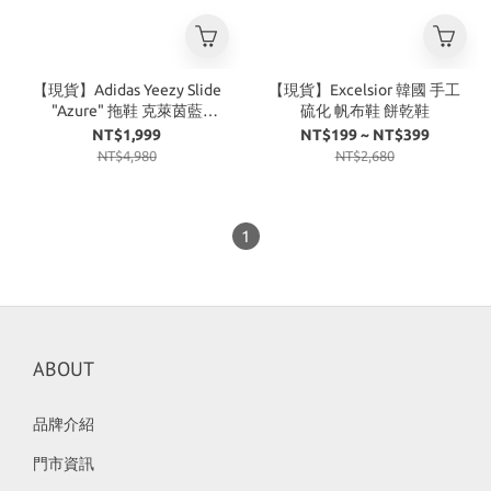
【現貨】Adidas Yeezy Slide
【現貨】Excelsior 韓國 手工
"Azure" 拖鞋 克萊茵藍
硫化 帆布鞋 餅乾鞋
ID4133
NT$1,999
NT$199 ~ NT$399
NT$4,980
NT$2,680
1
ABOUT
品牌介紹
門市資訊