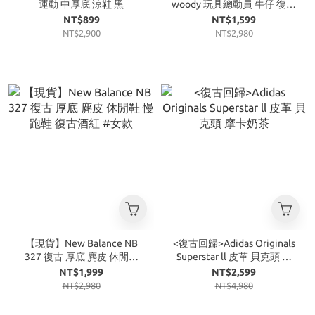
運動 中厚底 涼鞋 黑
woody 玩具總動員 牛仔 復古
焦糖底 牛仔藍
NT$899
NT$1,599
NT$2,900
NT$2,980
【現貨】New Balance NB
<復古回歸>Adidas Originals
327 復古 厚底 麂皮 休閒鞋
Superstar ll 皮革 貝克頭 摩
慢跑鞋 復古酒紅 #女款
卡奶茶
NT$1,999
NT$2,599
NT$2,980
NT$4,980