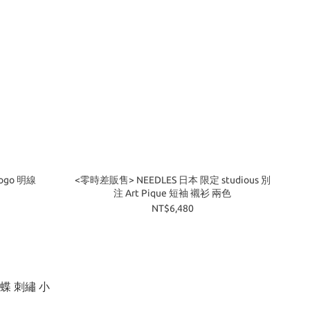
Logo 明線
<零時差販售> NEEDLES 日本 限定 studious 別
注 Art Pique 短袖 襯衫 兩色
NT$6,480