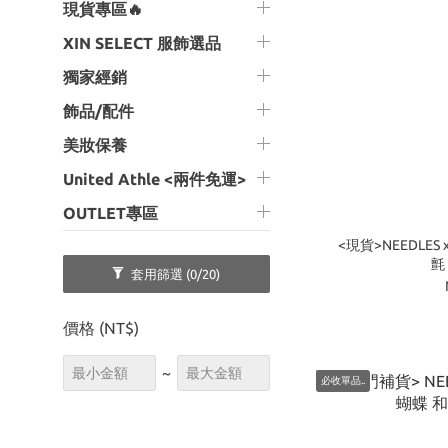
現貨專區🔥
XIN SELECT 服飾選品
獨家經銷
飾品/配件
美妝保養
United Athle <兩件免運>
OUTLET專區
<現貨>NEEDLES 
氈
套用篩選
(0/20)
價格 (NT$)
~
必收單品..