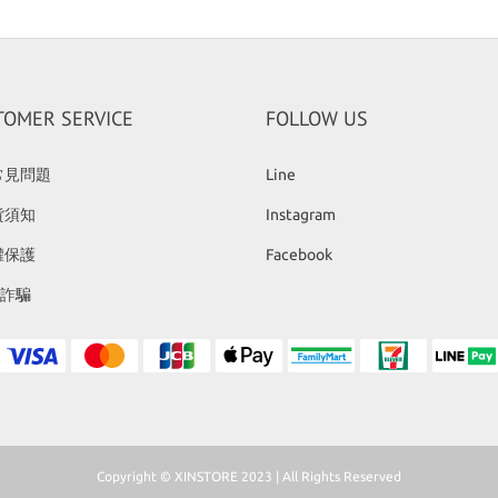
TOMER SERVICE
FOLLOW US
常見問題
Line
貨須知
Instagram
權保護
Facebook
反詐騙
Copyright © XINSTORE 2023 | All Rights Reserved