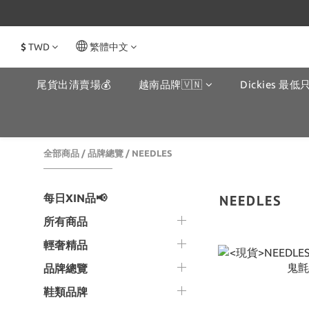
$
TWD
繁體中文
尾貨出清賣場💰
越南品牌🇻🇳
Dickies 最低只
全部商品
/
品牌總覽
/
NEEDLES
每日XIN品📢
NEEDLES
所有商品
輕奢精品
品牌總覽
鞋類品牌