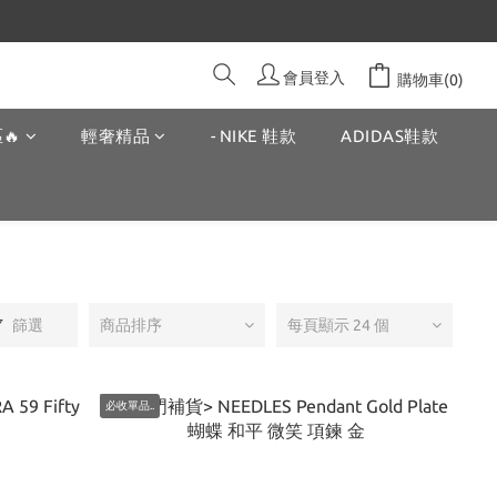
會員登入
購物車(0)
🔥
輕奢精品
- NIKE 鞋款
ADIDAS鞋款
篩選
商品排序
每頁顯示 24 個
必收單品..