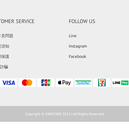
TOMER SERVICE
FOLLOW US
常見問題
Line
貨須知
Instagram
權保護
Facebook
反詐騙
Copyright © XINSTORE 2023 | All Rights Reserved