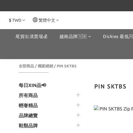
$
TWD
繁體中文
尾貨出清賣場💰
越南品牌🇻🇳
Dickies 最低只
全部商品
/
獨家經銷
/
PIN SKTBS
每日XIN品📢
PIN SKTBS
所有商品
輕奢精品
品牌總覽
鞋類品牌