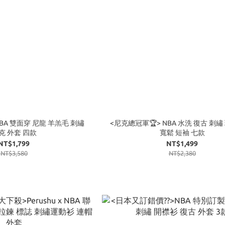
BA 雙面穿 尼龍 羊羔毛 刺繡
<尼克總冠軍🏆> NBA 水洗 復古 刺繡
克 外套 四款
寬鬆 短袖 七款
NT$1,799
NT$1,499
NT$3,580
NT$2,380