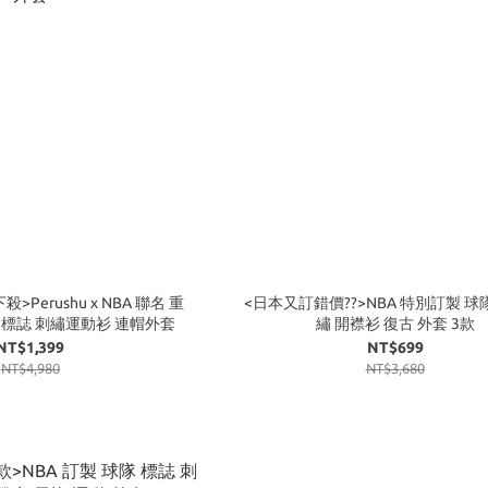
Perushu x NBA 聯名 重
<日本又訂錯價??>NBA 特別訂製 球
 標誌 刺繡運動衫 連帽外套
繡 開襟衫 復古 外套 3款
NT$1,399
NT$699
NT$4,980
NT$3,680