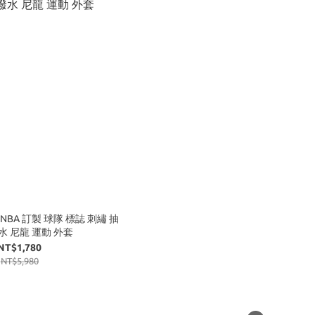
BA 訂製 球隊 標誌 刺繡 抽
水 尼龍 運動 外套
NT$1,780
NT$5,980