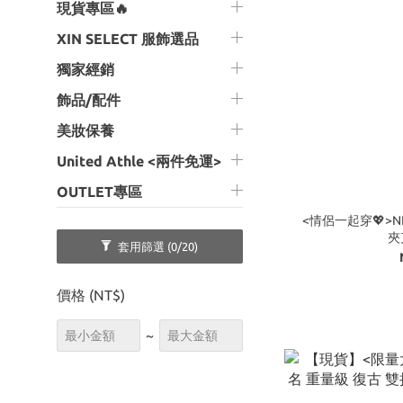
現貨專區🔥
XIN SELECT 服飾選品
獨家經銷
飾品/配件
美妝保養
United Athle <兩件免運>
OUTLET專區
<情侶一起穿💖>N
夾
套用篩選
(0/20)
價格 (NT$)
~