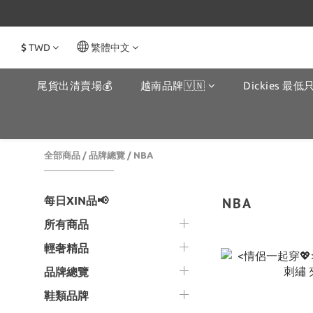
$
TWD
繁體中文
尾貨出清賣場💰
越南品牌🇻🇳
Dickies 最低只
全部商品
/
品牌總覽
/
NBA
每日XIN品📢
NBA
所有商品
輕奢精品
品牌總覽
鞋類品牌