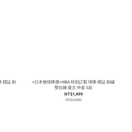
隊 標誌 刺
<日本無情降價>NBA 特別訂製 球隊 標誌 刺繡
雙拉鍊 復古 外套 5款
NT$1,499
NT$4,980