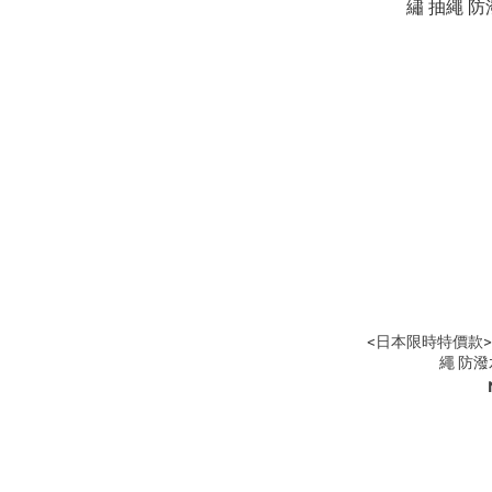
<日本限時特價款>N
繩 防潑