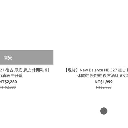
售完
B 327 復古 厚底 麂皮 休閒鞋 刺
【現貨】New Balance NB 327 復
奶油底 牛仔藍
休閒鞋 慢跑鞋 復古酒紅 #女
NT$2,280
NT$1,999
NT$2,980
NT$2,980
1