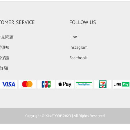
TOMER SERVICE
FOLLOW US
常見問題
Line
貨須知
Instagram
權保護
Facebook
反詐騙
Copyright © XINSTORE 2023 | All Rights Reserved