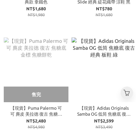
典款 拿鐵色
Slide 經典 緹花織帶 涼鞋 黑
NT$1,680
NT$780
NT$1,980
NT$1,680
售完
【現貨】Puma Palermo 可
【現貨】Adidas Originals
可 麂皮 美拉德 復古 焦糖底
Samba OG 低筒 焦糖底 復古
金標 焦糖餅乾
經典 板鞋 綠
NT$2,480
NT$2,599
NT$4,980
NT$3,490