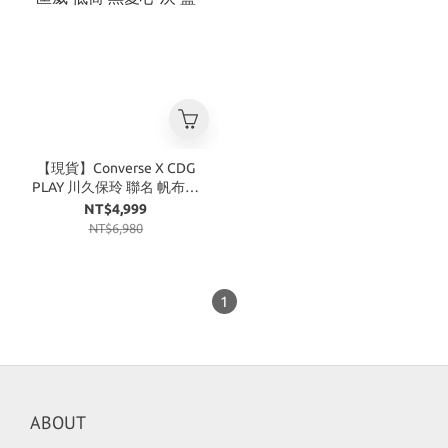
【現貨】Converse X CDG
PLAY 川久保玲 聯名 帆布鞋
匡威 低筒 黑愛心 灰 藍
NT$4,999
NT$6,980
1
ABOUT