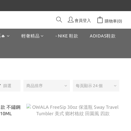
會員登入
購物車(0)
🔥
輕奢精品
- NIKE 鞋款
ADIDAS鞋款
篩選
商品排序
每頁顯示 24 個