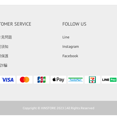
TOMER SERVICE
FOLLOW US
常見問題
Line
貨須知
Instagram
權保護
Facebook
反詐騙
Copyright © XINSTORE 2023 | All Rights Reserved