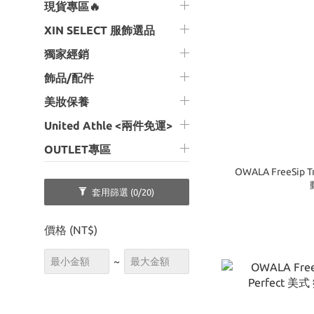
現貨專區🔥
XIN SELECT 服飾選品
獨家經銷
飾品/配件
美妝保養
United Athle <兩件免運>
OUTLET專區
OWALA FreeSip Tritan 25oz 冷水瓶 透明款 運
套用篩選
(0/20)
價格 (NT$)
~