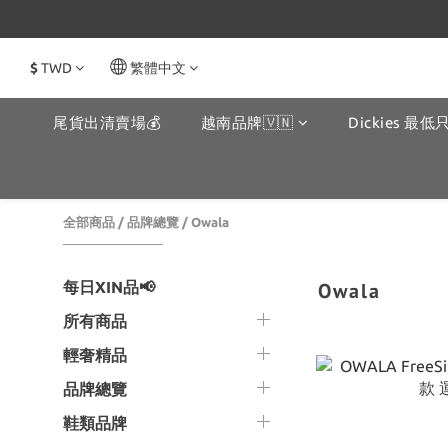
$
TWD
繁體中文
尾貨出清賣場💰
越南品牌🇻🇳
Dickies 最低只
全部商品
/
品牌總覽
/
Owala
每日XIN品📢
Owala
所有商品
輕奢精品
品牌總覽
鞋類品牌