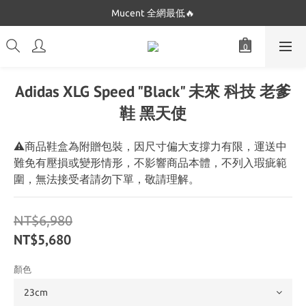
Dickies 最低只要$5XX!!
Mucent 全網最低🔥
Dickies 最低只要$5XX!!
Adidas XLG Speed "Black" 未來 科技 老爹
鞋 黑天使
⚠️商品鞋盒為附贈包裝，因尺寸偏大支撐力有限，運送中
難免有壓損或變形情形，不影響商品本體，不列入瑕疵範
圍，無法接受者請勿下單，敬請理解。
NT$6,980
NT$5,680
顏色