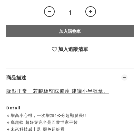
加入購物車
加入追蹤清單
商品描述
版型正常，若腳板窄或偏瘦 建議小半號拿。
Detail
🔹增高小心機，一次增加4公分超顯腿長!!
🔹底超軟 超好穿完全是巴黎世家平替
🔹未來科技感十足 顏色超好看