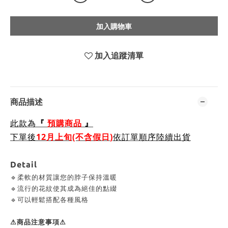
加入購物車
加入追蹤清單
商品描述
此款為
『
預購商品
』
下單後
12月上旬(不含假日
)
依訂單順序陸續出貨
Detail
🔹柔軟的材質讓您的脖子保持溫暖
🔹流行的花紋使其成為絕佳的點綴
🔹可以輕鬆搭配各種風格
⚠商品注意事項⚠