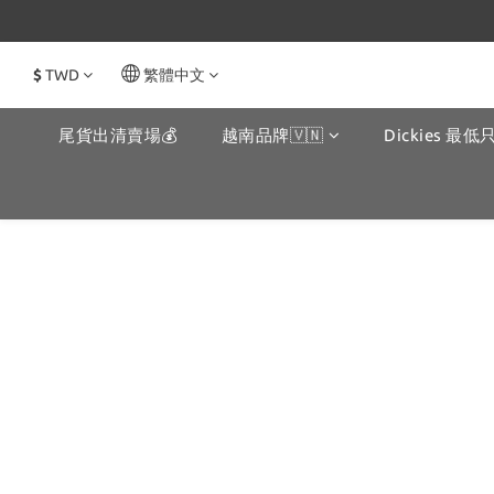
$
TWD
繁體中文
尾貨出清賣場💰
越南品牌🇻🇳
Dickies 最低只