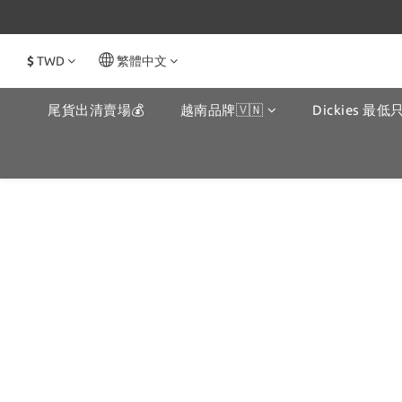
$
TWD
繁體中文
尾貨出清賣場💰
越南品牌🇻🇳
Dickies 最低只