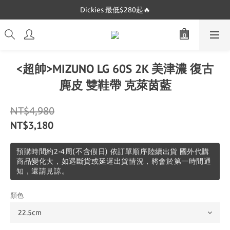
Dickies 最低$280起🔥
Dickies 最低$280起🔥
Mucent 全網最低🔥
Dickies 最低$280起🔥
<超帥>MIZUNO LG 60S 2K 美津濃 復古
麂皮 雙鞋帶 克萊茵藍
NT$4,980
NT$3,180
預購時間約2-4周(不含假日) 依訂單順序陸續出貨 國外代購
商品變化大，如遇斷貨或延遲出貨情況，將會於第一時間通
知，還請見諒。
顏色