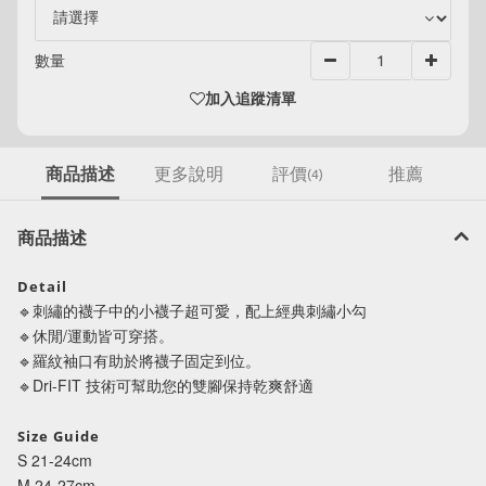
數量
加入追蹤清單
商品描述
更多說明
評價
推薦
(4)
商品描述
Detail
🔹刺繡的襪子中的小襪子超可愛，配上經典刺繡小勾
🔹休閒/運動皆可穿搭。
🔹羅紋袖口有助於將襪子固定到位。
🔹Dri-FIT 技術可幫助您的雙腳保持乾爽舒適
Size Guide
S 21-24cm
M 24-27cm