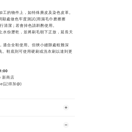
加工的物件上，如特殊麂皮及染色皮革。
明顯處做色牢度測試(用濕毛巾磨擦擦
行清潔 ; 若會掉色請斟酌使用。
上水份瀝乾，並將刷毛朝下正放，延長天
，適合全鞋使用。但狹小縫隙處較難深
洗。鞋底則可使用硬刷或洗衣刷以達到更
1:00
re 新商店
ore(記得加@)