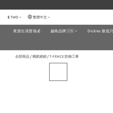
$
TWD
繁體中文
尾貨出清賣場💰
越南品牌🇻🇳
Dickies 最低只
全部商品
/
獨家經銷
/
T-FENCE 防御工事