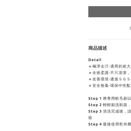
商品描述
Detail
🔹極淨去汙-適用於絕
🔹全效柔護-不只清潔
🔹友善環境-通過ＳＧ
🔹安全無毒-環保中性
Step 1
將專用軟毛刷以
Step 2
輕輕刷洗鞋面
Step 3
清洗完成後，
留
Step 4
最後使用乾布