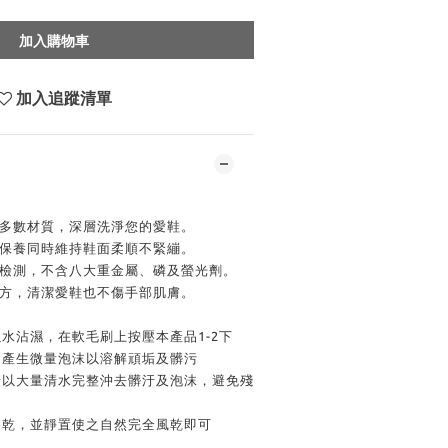
加入購物車
加入追蹤清單
大多數材質，深層洗淨您的愛鞋。
，保養同時維持鞋面柔順不緊繃。
Ｓ檢測，不含八大重金屬、磷及螢光劑。
配方，清潔愛鞋也不傷手部肌膚。
水沾濕，在軟毛刷上按壓本產品1-2下
，產生微量泡沫以溶解頑垢及髒污
請以大量清水完整沖去髒汙及泡沫，避免殘
擦乾，並靜置使之自然完全風乾即可