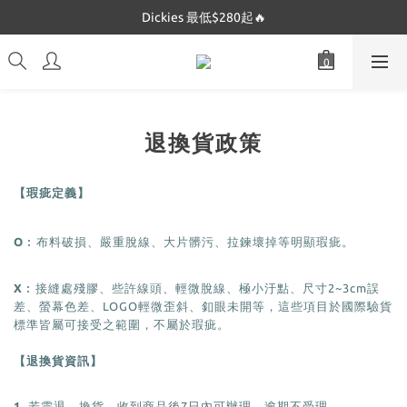
Dickies 最低$280起🔥
Dickies 最低$280起🔥
Mucent 全網最低🔥
Dickies 最低$280起🔥
退換貨政策
【
】
瑕疵定義
O
︰布料破損、嚴重脫線、大片髒污、拉鍊壞掉等明顯瑕疵。
X
︰接縫處殘膠、些許線頭、輕微脫線、極小汙點、尺寸2~3cm誤
差、螢幕色差
、
LOGO輕微歪斜
、
釦眼未開
等，這些項目於國際驗貨
標準皆屬可接受之範圍，不屬於瑕疵。
【
】
退換貨資訊
1.
若需退、換貨，收到商品後7日內可辦理，逾期不受理。