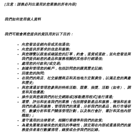
[注意：請務必列出適用於您業務的所有內容]
我們如何使用個人資料
我們可能會將您提供的資訊用於以下目的：
向您發送促銷內容或其他通信;
向您提供所要求的信息和服務;
與您聯繫以跟進或確認您的訂單，約會，退貨或退款，並向您發送與
我們提供給您的產品和服務相關的其他非行銷通信;
處理您的付款和/或交易;
創建和管理您的帳戶，包括訪問您的購買歷史記錄;
回復您的詢問;
在我們的商店、社交媒體商店和其他地方定製廣告，以滿足您的興趣
和歷史;
與您溝通並管理您參與的特殊活動、競賽、抽獎、活動（如有）、調
查和其他優惠;
操作並與您就我們的社交網路或[移動應用程式]進行溝通;
運營、評估和改進我們的業務（包括開發新產品和服務，增強和改進
我們的產品和服務，管理我們的溝通，分析我們的產品，執行市場研
究、數據分析和客戶關係管理計劃，以及執行會計、審計和其他內部
職能）;
遵守適用的法律要求、相關行業標準和我們的政策;
為避免重複並確保您的資訊的準確性，請定期在內部或通過我們的服
務提供者進行數據清理，鏈接或合併我們的記錄。