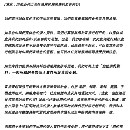
[注意：請務必列出包括適用於您業務的所有內容]
我們還可能以其他方式使用這些資訊，我們在蒐集資訊時會發出具體通知。
如果您向我們提供您的個人資料，我們打算將其用於直接行銷目的，以提供或
宣傳我們的商品和/或服務的可用性。但是，我們會在第一次向您傳送行銷訊息
時確認您並沒有不願意接受該等行銷訊息；如果您並不願意，可以在首次接受
行銷訊息時向我們表達您的意願，也可以在任何時候拒絕再接受行銷訊息。
「
的資
如您向我們提供有關資料並明確同意該等用途，我們可將上述
您提供
料」一節所載的各類個人資料用於直接促銷。
直接營銷通訊可能透過各種渠道發送給您，包括 電話、郵寄、電郵、簡訊、手
機應用程式、網路應用程式、社交媒體商店及其他通訊方式。 [注意：包括適用
於您業務的所有內容] 如果已經徵得您的同意，您在表格中提供的個人數據，或
您在同意上述訂閱時提供的個人數據將同時被我們用於該行銷目的。我們對本
段所述任何數據傳輸問題的處理將與本隱私政策中提供的內容保持一致。
倘若您不希望我們使用您的個人資料作直接促銷，您可隨時按照下文「
您的權