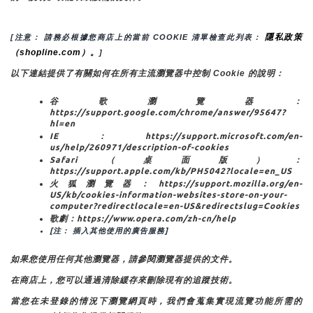
隱私政策
[注意： 請務必根據您商店上的當前 COOKIE 清單檢查此列表： 
（shopline.com）。
]
以下連結提供了有關如何在所有主流瀏覽器中控制 Cookie 的說明：
谷歌瀏覽器：
https://support.google.com/chrome/answer/95647?
hl=en
IE：https://support.microsoft.com/en-
us/help/260971/description-of-cookies
Safari（桌面版）：
https://support.apple.com/kb/PH5042?locale=en_US
火狐瀏覽器：https://support.mozilla.org/en-
US/kb/cookies-information-websites-store-on-your-
computer?redirectlocale=en-US&redirectslug=Cookies
歌劇：https://www.opera.com/zh-cn/help
[注： 插入其他使用的廣告服務]
如果您使用任何其他瀏覽器，請參閱瀏覽器提供的文件。
在商店上，您可以通過清除緩存來刪除現有的追蹤技術。
當您在未登錄的情況下瀏覽網頁時，我們會蒐集實現流覽功能所需的