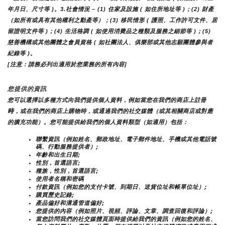
年月日、尺寸等 )。3.社會情況 – (1) 住家及設施 ( 如住所地址等 )；(2) 財產
（如所有或具有其他權利之動產等）；(3) 移民情形 ( 護照、工作許可文件、居
留證明文件等 )；(4) 生活格調 ( 如使用消費品之種類及服務之細節等 )；(5) 
慈善機構或其他團體之會員資格 ( 如社團法人、俱樂部或其他志願團體參與者
紀錄等 )。
[注意：請務必列出適用於您業務的所有內容]
您提供的資訊
您可以選擇以多種方式向我們提供個人資料，例如當您在我們的商店上註冊
時
，或在我們的商店上購物時，或通過我們的社交媒體（或其相關商店或對應
的擴充功能）。您可能提供給我們的個人資料類型（如適用）包括：
聯繫資訊（例如姓名、郵政地址、電子郵件地址、手機或其他電話號
碼、行動服務提供者）;
年齡和出生日期;
性別，首選語言;
種族，性別，首選語言;
使用者名稱和密碼
付款資訊（例如您的支付卡號、到期日、送貨位址和帳單位址）;
購買歷史記錄;
產品偏好和溝通管道偏好;
您提供的內容（例如照片、視頻、評論、文章、調查回復和評論）;
當您訪問我們的社交媒體頁面時提供給我們的資訊（例如您的姓名、