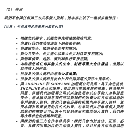
（2） 共用
我們不會與任何第三方共享個人資料，除非存在以下一種或多種情況：
[注意： 包括適用於您業務的所有內容]
根據您的要求，或經您事先明確授權或同意;
與履行我們在法律法規下的義務有關;
與國家安全、國防安全直接相關的;
與公共安全、公共衛生和重大公共利益直接相關的;
與刑事偵查、起訴、審判和執行直接相關;
為維護您
或任何其他人的生命、財產等重大合法權益
，但難以
取得該人的同意;
所涉及的個人資料由您
向公眾揭露
;
所涉及的個人資料是從合法和公開揭露的資訊中蒐集的。
與 SHOPLINE 和 SHOPLINE 的附屬公司共用：為了向您提供 
SHOPLINE 產品和服務，提出您可能感興趣的推薦，解決帳戶
問題，保護我們的附屬公司或其他使用者或公眾的人身和財產
安全，您承認並同意我們可以與我們的附屬公司共用您和您的
客戶的個人資料。我們只會在必要的範圍內共享個人資料，並
受本隱私政策規定的目的的約束。如果我們共用敏感個人資料
或我們的關聯公司出於不同目的使用和處理個人資料，我們將
再次尋求您的授權和同意。
與我們的第三方合作夥伴共享：我們只會出於合法、正當、必
要、具體和明確的目的共用個人資料，並且只會共用向您或您