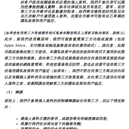
的客戶提供相關服務所必需的個人資料。我們不會共用可以識
別您
身份的個人資料
，除非法律或法規另有規定。通常，這些
第三方合作夥伴也是數據控制者，他們將在徵得您的同意后在
自己的帳戶中處理個人資料。此類合作夥伴可能有自己單獨的
隱私政策和用戶協定。
[如果您使用第三方营銷應用程式蒐集有關您商店上買家活動的資訊，請插入]
此外，當我們使用
商店
時
，
我們可能會
使用
第三方功能或服務（包括
Apps Store、支付閘道或物流服務提供者的應用程式）。請注意，此類
功能或服務由第三方提供。本隱私政策中描述的規則和程式不適用於此類
第三方功能和服務。您向第三方商店或服務提供的任何資訊將直接提供給
這些服務的網路運營商。即使您通過商店訪問，您也必須遵守這些第三方
的適用隱私政策和用戶協定（如果有）。我們不對任何第三方商店的內容
以及有關個人資料和安全措施的第三方政策負責。在向第三方提供任何個
人資料之前，您應閱讀並理解第三方的隱私政策和用戶協定。
（3） 轉讓
原則上，我們不會將個人資料的控制權轉讓給任何第三方，但以下情況除
外：
應個人資料主體的要求，或經您事先明確授權或同意;
與履行我們在法律法規下的義務有關;
與國家安全、國防安全直接相關的;