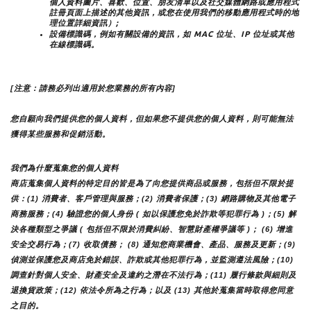
個人資料圖片、喜歡、位置、朋友清單以及社交媒體網路或應用程式
註冊頁面上描述的其他資訊，或您在使用我們的移動應用程式時的地
理位置詳細資訊）;
設備標識碼，例如有關設備的資訊，如 MAC 位址、IP 位址或其他
在線標識碼。
[注意：請務必列出適用於您業務的所有內容]
您自願向我們提供您的個人資料，但如果您不提供您的個人資料，則可能無法
獲得某些服務和促銷活動。
我們為什麼蒐集您的個人資料
商店蒐集個人資料的特定目的皆是為了向您提供商品或服務，包括但不限於提
供：(1) 消費者、客戶管理與服務；(2) 消費者保護；(3) 網路購物及其他電子
商務服務；(4) 驗證您的個人身份 ( 如以保護您免於詐欺等犯罪行為 )；(5) 解
決各種類型之爭議 ( 包括但不限於消費糾紛、智慧財產權爭議等 )； (6) 增進
安全交易行為；(7) 收取債務； (8) 通知您商業機會、產品、服務及更新；(9) 
偵測並保護您及商店免於錯誤、詐欺或其他犯罪行為，並監測遵法風險；(10) 
調查針對個人安全、財產安全及違約之潛在不法行為；(11) 履行條款與細則及
退換貨政策；(12) 依法令所為之行為；以及 (13) 其他於蒐集當時取得您同意
之目的。