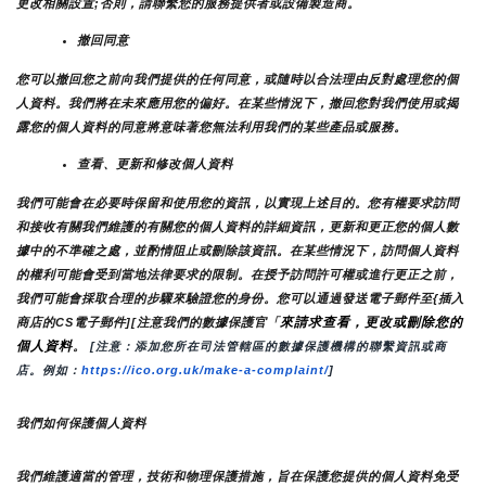
更改相關設置;否則，請聯繫您的服務提供者或設備製造商。
撤回同意
您可以撤回您之前向我們提供的任何同意，或隨時以合法理由反對處理您的個
人資料。我們將在未來應用您的偏好。在某些情況下，撤回您對我們使用或揭
露您的個人資料的同意將意味著您無法利用我們的某些產品或服務。
查看、更新和修改個人資料
我們可能會在必要時保留和使用您的資訊，以實現上述目的。您有權要求訪問
和接收有關我們維護的有關您的個人資料的詳細資訊，更新和更正您的個人數
據中的不準確之處，並酌情阻止或刪除該資訊。在某些情況下，訪問個人資料
的權利可能會受到當地法律要求的限制。在授予訪問許可權或進行更正之前，
我們可能會採取合理的步驟來驗證您的身份。您可以通過發送電子郵件至{插入
來請求查看，更改或刪除您的
商店的CS電子郵件][注意我們的數據保護官「
個人資料
。
 [注意：添加您所在司法管轄區的數據保護機構的聯繫資訊或商
店。例如：
https://ico.org.uk/make-a-complaint/
]
我們如何保護個人資料
我們維護適當的管理，技術和物理保護措施，旨在保護您提供的個人資料免受