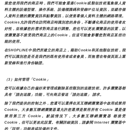
當您使用我們的商店時，我們可能會通過Cookie或類似技術蒐集個人資
料主體的設備型號、操作系統、設備標識碼和登錄IP位址資訊，並緩存個
人資料主體的瀏覽資訊和點擊資訊，以便查看個人資料主體的網路環境。
Cookies允許我們在訪問商店時識別您的身份，不斷優化商店的使用者友
好性，並根據您的需求對商店進行調整。您也可以更改瀏覽器的設置，以
便瀏覽器不接受我們商店上的Cookie，但這可能會影響您對商店某些功
能的使用。
在SHOPLINE中我們所建立的商店上，藉助Cookie和其他類似技術，我
們可以識別您是否是我們的既有使用者或者會員，而無需在每個頁面上重
新登錄和進行身份驗證。
（3）如何管理「Cookie」
您可以根據自己的偏好來管理或刪除某些類別的追蹤技術。許多瀏覽器都
具有「請勿追蹤」功能，可向商店發送「請勿追蹤」 請求。
除了我們提供的控制之外，您還可以選擇在其互聯網瀏覽器中啟用或禁用
Cookie。大多數互聯網瀏覽器還允許您選擇是禁用所有 Cookie 還是僅
禁用第三方 Cookie。默認情況下，大多數互聯網瀏覽器 都接受 
Cookie，但可以更改此設置。有關詳細資訊，請參閱 Internet 瀏覽器中
的「説明」功能表或設備的文件。