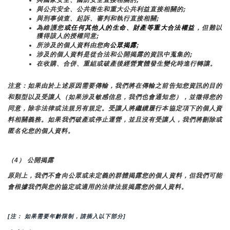
與公共安全、公共衛生和重大公共利益直接相關的;
與刑事偵查、起訴、審判和執行直接相關;
為維護您
或任何其他人的生命、財產等重大合法權益
，但難以
獲得該人的授權同意;
所涉及的個人資料由您
向公眾揭露
;
涉及的個人資料是從合法和公開揭露的資訊中蒐集的;
在收購、合併、重組或破產後經營實體發生變化時進行轉讓。
注意：如果由於上述原因需要傳輸，我們將在傳輸之前告知您資訊的目的
和類型以及受讓人（如果涉及敏感信息，我們也會通知您），並徵得您的
同意，除非法律或法規另有規定。受讓人將繼續履行本協定項下的個人資
料相關義務。如果我們破產或停止運營，並且沒有受讓人，我們將刪除或
匿名化您的個人資料。
（4） 公開揭露
原則上，我們不會向公眾或未定義的群體揭露您的個人資料，但我們可能
會根據我們與您的協定或適用的法律法規揭露您的個人資料。
[注： 如果需要年齡限制，請插入以下部分]