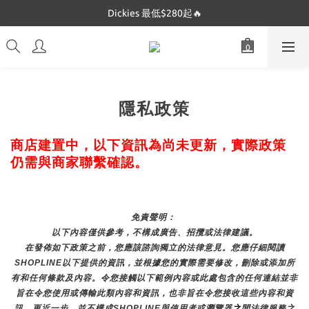
Dickies 最低$280起🔥
Dickies 最低$280起🔥
Mucent 全網最低🔥
Dickies 最低$280起🔥
隱私政策
商店建置中，以下資訊為尚未更新，實際政策
仍需與商家聯繫確認。
免責聲明： 
以下內容僅供參考，不構成廣告、招攬或法律建議。
在發佈如下政策之前，您應該諮詢獨立的法律意見。您應仔細閱讀
SHOPLINE以下提供的資訊，並根據您的實際需要修改，刪除或添加所
有和任何條款及內容。令您接觸以下範例內容或此處包含的任何連結並非
旨在令您使用或傳輸此類內容和資訊，也非旨在令您接收這些內容和資
訊，更近一步，並不構成SHOPLINE與使用者或瀏覽器
之
間法律服務之