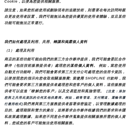
Cookie，以便為您提供相關服務。
請注意，如果您拒絕使用或刪除現有的追蹤技術，則需要在每次訪問時親
自更改使用者設置，我們可能無法為您提供優質的使用者體驗，並且某些
功能可能無法正常運行。
我們如何處理及利用、共用、轉讓和揭露個人資料
（1） 處理及利用
商店的某些功能可能由我們的第三方合作夥伴提供，我們可能會委託合作
夥伴（包括技術服務提供者）處理您的
某些個人資料
。 例如，當您使用
自動支付功能時，我們可能會要求第三方支付公司處理您的信用卡資訊，
以便按照您的指示向您收取相關服務費; 當
使用 
SHOPLINE 付款時，我
們可能會要求第三方服務提供者處理您和您客戶的個人資料，這些服務提
供者可以促進「瞭解您的客戶」以及交易監控和風險管理。 
 [注意：添加
您與之共用此資訊的任何其他供應商。例如，銷售管道、支付閘道、運輸和履
我們將與第三方服務提供者簽署保密協定，以管理數據處理的
行應用程式]
目的、處理期限和雙方的責任，並將要求合作夥伴根據我們的要求和本隱
私政策處理數據。如果您不同意合作夥伴蒐集提供相關服務所需的個人資
料，您或您的客戶可能無法使用相關服務。