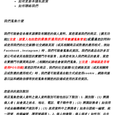
如何更新本隱私政策
如何聯絡我們
我們蒐集什麼
我們可能會從各種來源獲取有關您的個人資料。當您通過我們的商店、[擴充功
您的業務所適用的所有
或通過
能][
注意：請置入包括
數據蒐集管道
]
您訪問和/
或使用我們的社交媒體/社交網路頁面（或其相關商店或對應的應用程式，例如
Facebook，Instagram）時，我們可能會蒐集此資訊。我們的產品在許多百
貨公司或者其他類型的實體門市有販售，如果您有加入我們商店的會員，當您
在實體門市購買商品時，[相關的紀錄也會被我們蒐集。]
[注意：請確認是否有
使用POS功能]
當您訪問本商店，我們的社交媒體/社交網路頁面（或其相關商
店或對應的應用程式）時，我們還可能通過自動方式或使用cookie，網路伺服
器日誌和網路信標等技術蒐集有關您的設備或使用的某些資訊。
您提供的資訊類別
商店蒐集您個人資料之個人資料類別可能包括以下類別：1. 識別類 - (1) 辨識
個人者 ( 如會員之姓名、地址、電話、電子郵件等 )；(2) 辨識財務者 ( 如信用
卡或金融機構帳戶資訊等 )；(3) 政府資料中之辨識者 ( 如身分證統一編號、統
一證號、稅籍編號、護照號碼等 )。2. 個人特徵類 - 個人描述 ( 如性別、出生