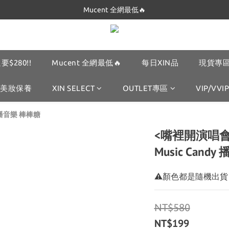
Dickies 最低$280起🔥
Mucent 全網最低🔥
Dickies 最低$280起🔥
要$280!!
Mucent 全網最低🔥
每日XIN品
現貨專區
美妝保養
XIN SELECT
OUTLET專區
VIP/VVIP
y 播音樂 棒棒糖
<嘴裡開演唱會🎵
Music Cand
⚠顏色都是隨機出貨 
NT$580
NT$199