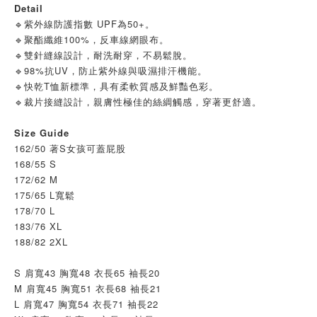
Detail
🔹紫外線防護指數 UPF為50+
。
🔹聚酯纖維100%，反車線網眼布。
🔹雙針縫線設計，耐洗耐穿，不易鬆脫。
🔹98%抗UV，防止紫外線與吸濕排汗機能。
🔹快乾T恤新標準，具有柔軟質感及鮮豔色彩。
🔹裁片接縫設計，親膚性極佳的絲綢觸感，穿著更舒適。
Size Guide
162/50 著S女孩可蓋屁股
168/55 S
172/62 M
175/65 L寬鬆
178/70 L
183/76 XL
188/82 2XL
S 肩寬43 胸寬48 衣長65 袖長20
M 肩寬45 胸寬51 衣長68 袖長21
L 肩寬47 胸寬54 衣長71 袖長22