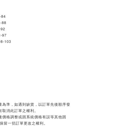
-84
3-88
-92
-97
8-103
貨量為準，如遇到缺貨，以訂單先後順序發
有取消此訂單之權利。
單後價格調整或因系統價格有誤等其他因
商店保留一切訂單更改之權利。