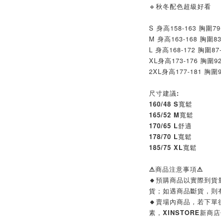
🔹秋冬配色超級好看
S 身高158-163 胸圍79
M 身高163-168 胸圍8
L 身高168-172 胸圍87
XL
身高173-176 胸圍92
2XL
身高177-181 胸圍9
尺寸建議:
160/48 S寬鬆
165/52 M寬鬆
170/65 L舒適
178/70 L寬鬆
185/75 XL寬鬆
⚠商品注意事項⚠
🔸預購商品以實際到
貨；如遇商品斷貨，則
🔸賣場內商品，若下
素，XINSTORE新