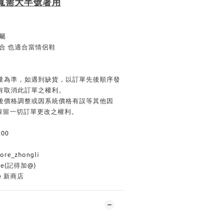
寬需大半號著用
屬
適合 也適合當情侶鞋
貨量為準，如遇到缺貨，以訂單先後順序發
有取消此訂單之權利。
單後價格調整或因系統價格有誤等其他因
商店保留一切訂單更改之權利。
:00
e_zhongli
ore(記得加@)
re 新商店