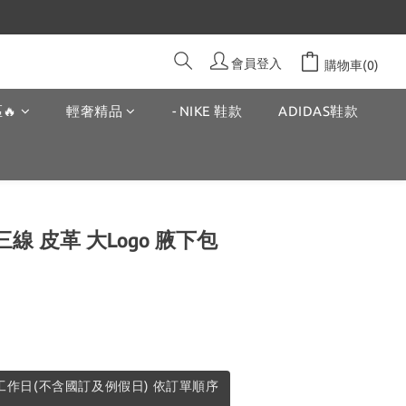
會員登入
購物車(0)
🔥
輕奢精品
- NIKE 鞋款
ADIDAS鞋款
SH 三線 皮革 大Logo 腋下包
週工作日(不含國訂及例假日) 依訂單順序