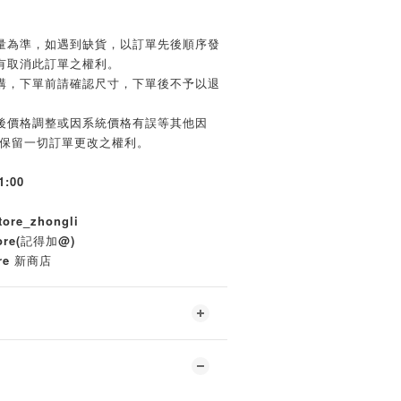
貨量為準，如遇到缺貨，以訂單先後順序發
有取消此訂單之權利。
代購，下單前請確認尺寸，下單後不予以退
單後價格調整或因系統價格有誤等其他因
商店保留一切訂單更改之權利。
1:00
re_zhongli
tore(記得加@)
re 新商店