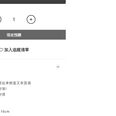
現在預購
加入追蹤清單
背起來輕盈又有質感
好裝!
好搭
16cm