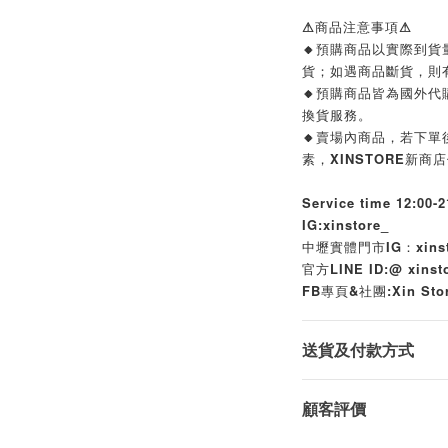
⚠商品注意事項⚠
🔸預購商品以實際到
貨；如遇商品斷貨，則
🔸預購商品皆為國外
換貨服務。
🔸賣場內商品，若下
素，XINSTORE新
Service time 12:00-2
IG:xinstore_
中壢實體門市IG：xinsto
官方LINE ID:@ xins
FB專頁&社團:Xin Sto
送貨及付款方式
顧客評價