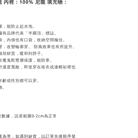
龍 內裡：100% 尼龍 填充物：
潔，能防止起水泡。
肩繡有品牌代表「半圓頂」標誌。
鍊袋，內側也有口袋，收納空間極佳。
壓，改變輪廓穿。 防風效果也有所提升。
抓絨領材質，暖和到脖子。
還有魔鬼氈雙層保護，能防寒。
體舒適度寬敞，即使穿在衛衣或連帽衫裡也
論年齡或性別都可以穿。
物。
量數據，誤差範圍0-2cm為正常
貨量為準，如遇到缺貨，以訂單先後順序發