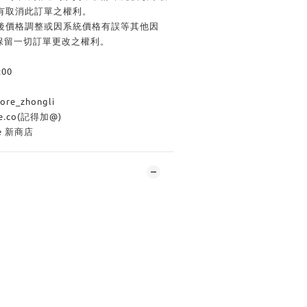
有取消此訂單之權利。
單後價格調整或因系統價格有誤等其他因
商店保留一切訂單更改之權利。
:00
e_zhongli
re.co(記得加@)
re 新商店