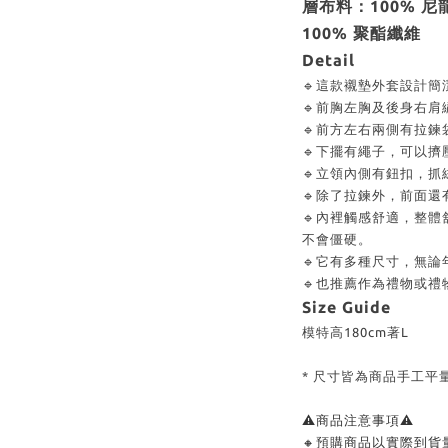
層布料：100% 尼
100% 聚酯纖維
Detail
🔹這款襯墊外套設計簡
🔹前胸左胸及後身右
🔹前方左右兩側有拉
🔹下擺有繩子，可以擠
🔹立領內側有鈕扣，
🔹除了拉鍊外，前面
🔹內裡觸感舒適，整
不會僵硬。
🔹它有多種尺寸，無
🔹也推薦作為禮物或禮
Size Guide
模特高180cm著L
* 尺寸皆為商品手工平
⚠商品注意事項⚠
🔸預購商品以實際到