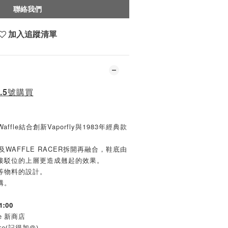
聯絡我們
加入追蹤清單
.5號購買
porWaffle結合創新Vaporfly與1983年經典款
LY及WAFFLE RACER拆開再融合，鞋底由
接駁位的上層更造成翹起的效果。
等物料的設計。
構。
1:00
re 新商店
ore(記得加@)