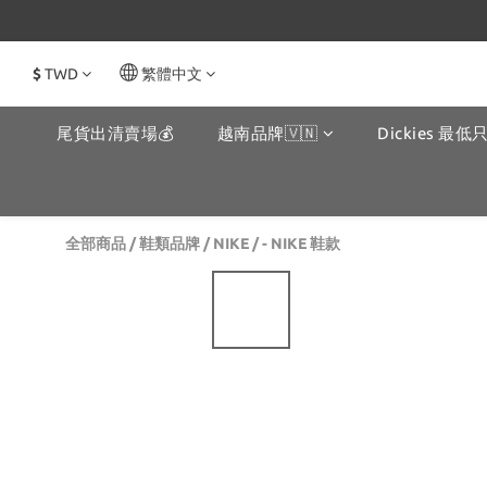
$
TWD
繁體中文
尾貨出清賣場💰
越南品牌🇻🇳
Dickies 最低只
全部商品
/
鞋類品牌
/
NIKE
/
- NIKE 鞋款