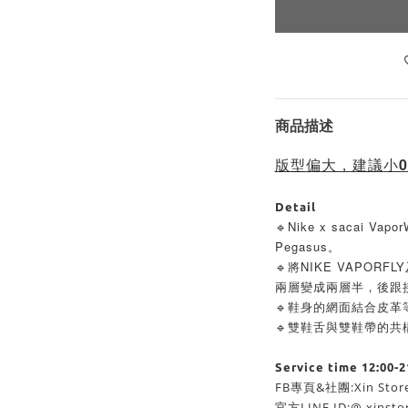
商品描述
版型偏大，建議小0
Detail
🔹Nike x sacai Va
Pegasus。
🔹將NIKE VAPORF
兩層變成兩層半，後跟
🔹鞋身的網面結合皮革
🔹雙鞋舌與雙鞋帶的共
Service time 12:00-2
FB專頁&社團:Xin Sto
官方LINE ID:@ xinst