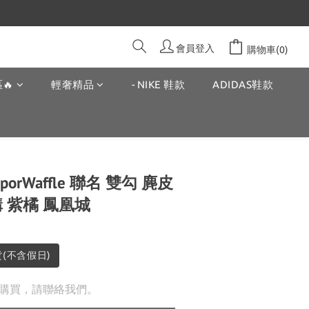
會員登入
購物車(0)
🔥
輕奢精品
- NIKE 鞋款
ADIDAS鞋款
 VaporWaffle 聯名 雙勾 麂皮
構 紫橘 鳳凰城
貨(不含假日)
購買，請聯絡我們。