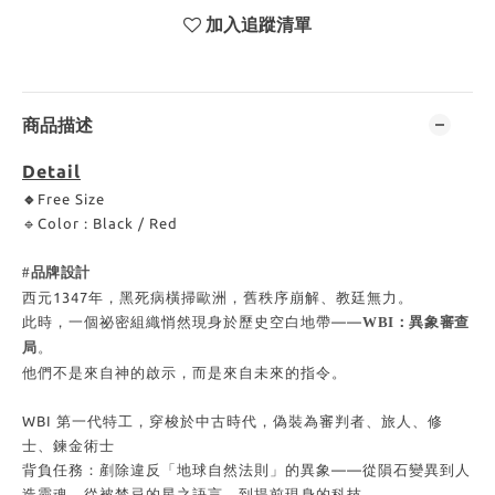
加入追蹤清單
商品描述
Detail
🔹
Free Size
🔹Color : Black / Red
#品牌設計
西元1347年，黑死病橫掃歐洲，舊秩序崩解、教廷無力。
此時，一個祕密組織悄然現身於歷史空白地帶——
WBI：異象審查
局
。
他們不是來自神的啟示，而是來自未來的指令。
WBI 第一代特工，穿梭於中古時代，偽裝為審判者、旅人、修
士、鍊金術士
背負任務：剷除違反「地球自然法則」的異象——從隕石變異到人
造靈魂、從被禁忌的星之語言，到提前現身的科技。