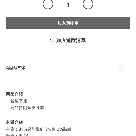
加入購物車
加入追蹤清單
商品描述
商品介紹
・鬆緊下擺
・高品質翻領皮外套
材質介紹
材質：89%聚酯纖維 8%棉 3%黏纖
顏色：咖/黑