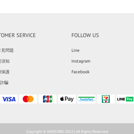
TOMER SERVICE
FOLLOW US
常見問題
Line
貨須知
Instagram
權保護
Facebook
反詐騙
Copyright © XINSTORE 2023 | All Rights Reserved